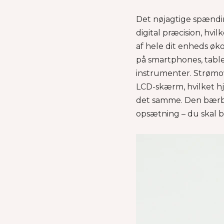
Det nøjagtige spændin
digital præcision, hv
af hele dit enheds øk
på smartphones, tabl
instrumenter. Strømov
LCD-skærm, hvilket hj
det samme. Den bærba
opsætning – du skal bl