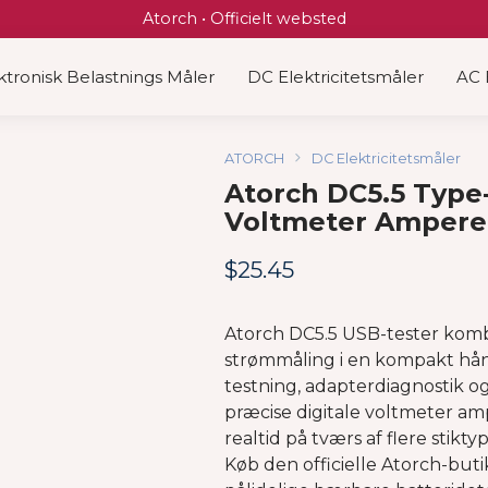
Atorch • Officielt websted
ktronisk Belastnings Måler
DC Elektricitetsmåler
AC 
ATORCH
DC Elektricitetsmåler
Atorch DC5.5 Type-
Voltmeter Ampere
$
25.45
Atorch DC5.5 USB-tester komb
strømmåling i en kompakt hå
testning, adapterdiagnostik og
præcise digitale voltmeter a
realtid på tværs af flere stik
Køb den officielle Atorch-but