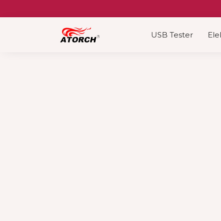
Skip
to
content
USB Tester
Ele