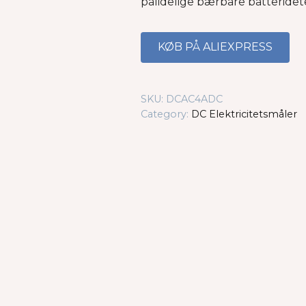
pålidelige bærbare batteridet
KØB PÅ ALIEXPRESS
SKU:
DCAC4ADC
Category:
DC Elektricitetsmåler