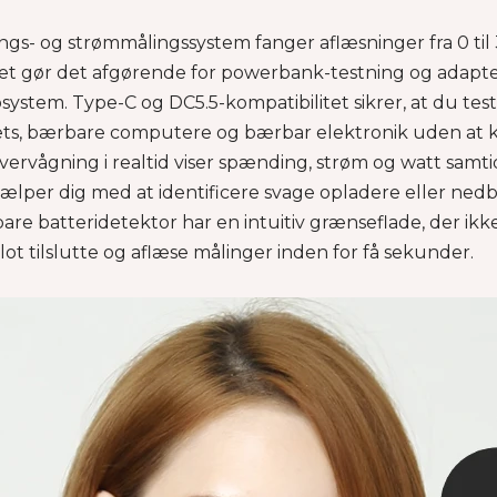
gs- og strømmålingssystem fanger aflæsninger fra 0 til 
ilket gør det afgørende for powerbank-testning og adapt
osystem. Type-C og DC5.5-kompatibilitet sikrer, at du te
ets, bærbare computere og bærbar elektronik uden at k
ervågning i realtid viser spænding, strøm og watt samti
ælper dig med at identificere svage opladere eller ned
re batteridetektor har en intuitiv grænseflade, der ik
ot tilslutte og aflæse målinger inden for få sekunder.