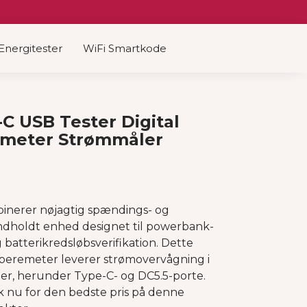
Energitester
WiFi Smartkode
C USB Tester Digital
meter Strømmåler
inerer nøjagtig spændings- og
ndholdt enhed designet til powerbank-
 batterikredsløbsverifikation. Dette
mperemeter leverer strømovervågning i
typer, herunder Type-C- og DC5.5-porte.
ik nu for den bedste pris på denne