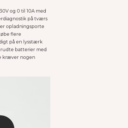
30V og 0 til 10A med
erdiagnostik på tværs
ster opladningsporte
øbe flere
digt på en lysstærk
brudte batterier med
ke kræver nogen