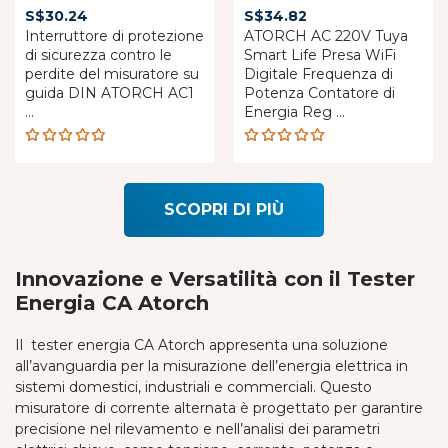
S$
30.24
S$
34.82
Interruttore di protezione
ATORCH AC 220V Tuya
di sicurezza contro le
Smart Life Presa WiFi
perdite del misuratore su
Digitale Frequenza di
guida DIN ATORCH AC1
Potenza Contatore di
...
Energia Reg ...
Rated
Rated
4.81
out
4.89
out
of 5
of 5
SCOPRI DI PIÙ
Innovazione e Versatilità con il Tester
Energia CA Atorch
Il tester energia CA Atorch appresenta una soluzione
all’avanguardia per la misurazione dell’energia elettrica in
sistemi domestici, industriali e commerciali. Questo
misuratore di corrente alternata è progettato per garantire
precisione nel rilevamento e nell’analisi dei parametri