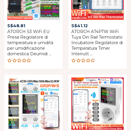
S$
48.81
S$
41.12
ATORCH S3 WiFi EU
ATORCH AT4PTW WiFi
Presa Regolatore di
Tuya Din Rail Termostato
temperatura e umidità
Incubatore Regolatore di
per umidificazione
Temperatura Timer
domestica Deumidi ...
Interrutt ...
Rated
Rated
5.00
out
4.69
of 5
out of 5