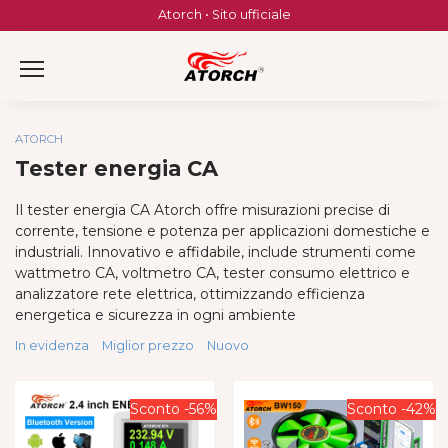
Skip
Atorch • Sito ufficiale
to
content
ATORCH
Tester energia CA
Il tester energia CA Atorch offre misurazioni precise di
corrente, tensione e potenza per applicazioni domestiche e
industriali. Innovativo e affidabile, include strumenti come
wattmetro CA, voltmetro CA, tester consumo elettrico e
analizzatore rete elettrica, ottimizzando efficienza
energetica e sicurezza in ogni ambiente
In evidenza
Miglior prezzo
Nuovo
Sconto -56%
Sconto -42%