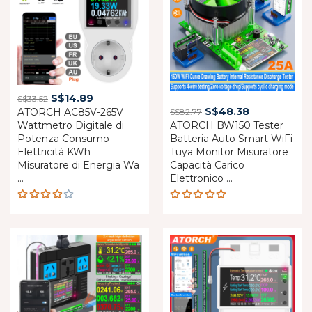
Original
Current
S$
14.89
S$
33.52
Original
Current
S$
48.38
ATORCH AC85V-265V
price
price
S$
82.77
Wattmetro Digitale di
ATORCH BW150 Tester
price
price
was:
is:
Potenza Consumo
Batteria Auto Smart WiFi
was:
is:
S$33.52.
S$14.89.
Elettricità KWh
Tuya Monitor Misuratore
S$82.77.
S$48.38.
Misuratore di Energia Wa
Capacità Carico
...
Elettronico ...
Rated
Rated
3.85
4.83
out
out of
of 5
5