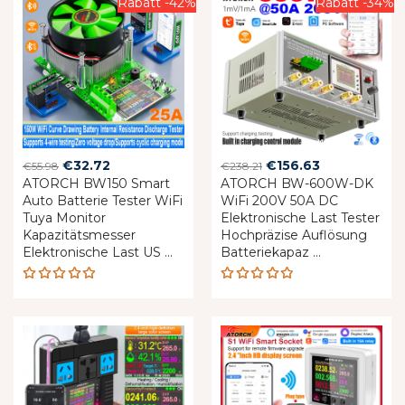
Rabatt -42%
Rabatt -34%
Original
Current
Original
Current
€
32.72
€
156.63
€
55.98
€
238.21
ATORCH BW150 Smart
price
price
ATORCH BW-600W-DK
price
price
Auto Batterie Tester WiFi
WiFi 200V 50A DC
was:
is:
was:
is:
Tuya Monitor
Elektronische Last Tester
€55.98.
€32.72.
€238.21.
€156.63.
Kapazitätsmesser
Hochpräzise Auflösung
Elektronische Last US ...
Batteriekapaz ...
Rated
Rated
4.83
out
4.76
out
of 5
of 5