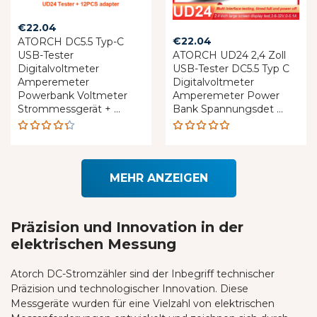
€
22.04
€
22.04
ATORCH DC5.5 Typ-C
USB-Tester
ATORCH UD24 2,4 Zoll
Digitalvoltmeter
USB-Tester DC5.5 Typ C
Amperemeter
Digitalvoltmeter
Powerbank Voltmeter
Amperemeter Power
Strommessgerät + ...
Bank Spannungsdet ...
Rated
Rated
4.33
5.00
out
out of 5
of 5
MEHR ANZEIGEN
Präzision und Innovation in der
elektrischen Messung
Atorch DC-Stromzähler sind der Inbegriff technischer
Präzision und technologischer Innovation. Diese
Messgeräte wurden für eine Vielzahl von elektrischen