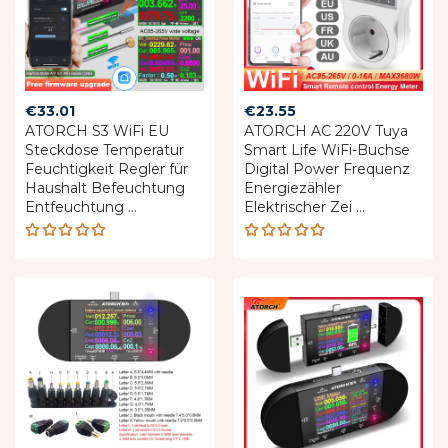
€
33.01
€
23.55
ATORCH S3 WiFi EU
ATORCH AC 220V Tuya
Steckdose Temperatur
Smart Life WiFi-Buchse
Feuchtigkeit Regler für
Digital Power Frequenz
Haushalt Befeuchtung
Energiezähler
Entfeuchtung ...
Elektrischer Zei ...
Rated
Rated
5.00
out
4.89
out
of 5
of 5