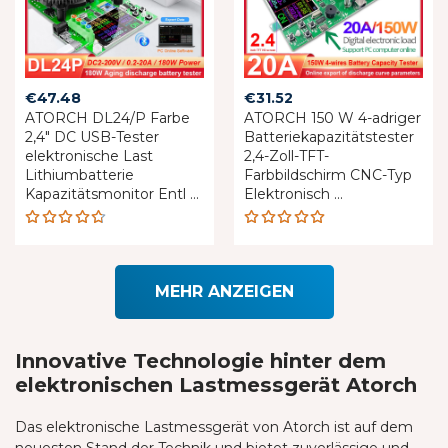
€
47.48
€
31.52
ATORCH DL24/P Farbe
ATORCH 150 W 4-adriger
2,4" DC USB-Tester
Batteriekapazitätstester
elektronische Last
2,4-Zoll-TFT-
Lithiumbatterie
Farbbildschirm CNC-Typ
Kapazitätsmonitor Entl ...
Elektronisch ...
Rated
Rated
4.68
4.93
out
out of 5
of 5
MEHR ANZEIGEN
Innovative Technologie hinter dem
elektronischen Lastmessgerät Atorch
Das elektronische Lastmessgerät von Atorch ist auf dem
neuesten Stand der Technik und bietet zuverlässige und