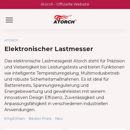
Skip
Atorch • Offizielle Website
to
content
ATORCH
Elektronischer Lastmesser
Das elektronische Lastmessgerät Atorch steht für Präzision
und Vielseitigkeit bei Leistungstests und bietet Funktionen
wie intelligente Temperaturregelung, Multimodusbetrieb
und robuste Sicherheitsmaßnahmen. Es ist ideal für
Batterietests, Spannungsregulierung und
Energiebewertung und gewährleistet mit seinem
innovativen Design Effizienz, Zuverlässigkeit und
Anpassungsfähigkeit in verschiedenen industriellen
Anwendungen.
Empfohlen
Bester Preis
Neu