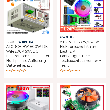
€
40.38
Original
Current
€
156.63
ATORCH 150 W/180 W
€
238.21
ATORCH BW-600W-DK
price
price
Elektronische Lithium-
WiFi 200V 50A DC
Last 12 V
was:
is:
Elektronische Last Tester
Fahrzeugbatterie
€238.21.
€156.63.
Hochpräzise Auflösung
Testkapazitätsmonitor +
Batteriekapaz ...
Tes ...
Rated
Rated
4.76
out
4.92
out
of 5
of 5