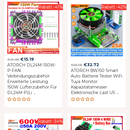
Rabatt -41%
Rabatt -42%
Original
Current
€
15.19
€
25.68
Original
Current
€
32.72
ATORCH DL24M-150W-
price
price
€
55.98
P-FAN
ATORCH BW150 Smart
price
price
was:
is:
Verbindungszubehör
Auto Batterie Tester WiFi
was:
is:
€25.68.
€15.19.
Erweiterte Leistung
Tuya Monitor
€55.98.
€32.72.
150W Lüfterzubehör Für
Kapazitätsmesser
DL24M-P(Li ...
Elektronische Last US ...
Rated
Rated
5.00
out
4.83
out
of 5
of 5
Rabatt -34%