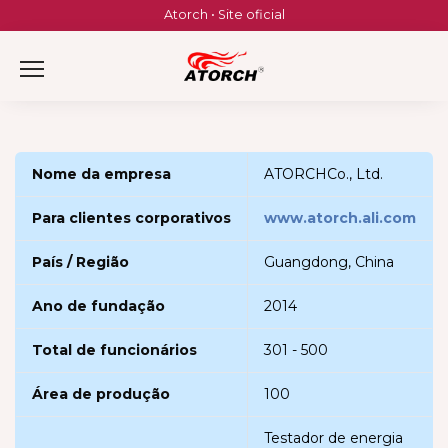
Skip
Atorch • Site oficial
to
content
Nome da empresa
ATORCHCo., Ltd.
Para clientes corporativos
www.atorch.ali.com
País / Região
Guangdong, China
Ano de fundação
2014
Total de funcionários
301 - 500
Área de produção
100
Testador de energia